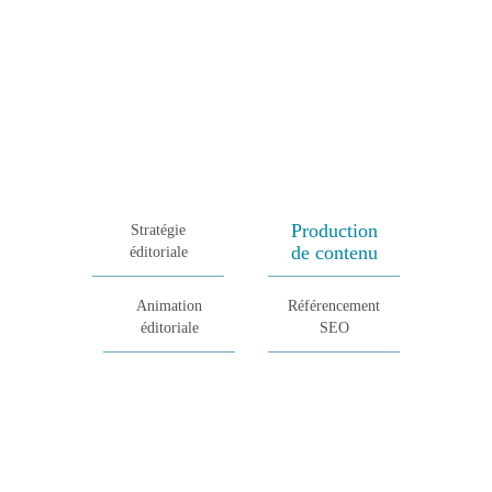
ÉDITORIAL & RÉFÉRENCEMENT WEB
Une architecture optimisée pour les internautes et inspirée des meilleures
pratiques, pour une expérience utilisateur optimale et renouvelée.
Identification des internautes cibles et de leurs
attentes ;
Déclinaison des objectifs de la communication on
Production
Stratégie
line ;
de contenu
éditoriale
Benchmarking international ;
Animation
Référencement
Recueil des besoins en informations par type de
éditoriale
SEO
cible ;
Elaboration de la ligne et de la charte éditoriale ;
optimisation ergonomique ;
Optimisation du référencement et qualification du
trafic.