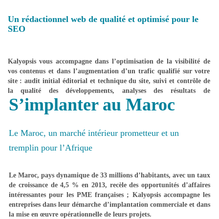
Un rédactionnel web de qualité et optimisé pour le
Contenus statiques à jour
SEO
Flux d’informations dynamiques
générateur de trafic
Kalyopsis vous accompagne dans l’optimisation de la visibilité de
vos contenus et dans l’augmentation d’un trafic qualifié sur votre
Analyse des rapports Google Analytics
site : audit initial éditorial et technique du site, suivi et contrôle de
la qualité des développements, analyses des résultats de
S’implanter au Maroc
positionnement et actions correctives.
Ajustement d’architecture
Organisation éditoriale : comité éditorial,
Le Maroc, un marché intérieur prometteur et un
processus éditoriaux (qui produit quoi et
tremplin pour l’Afrique
quand, qui publie …)
Se mettre en pole position … et y rester
Le Maroc, pays dynamique de 33 millions d’habitants, avec un taux
de croissance de 4,5 % en 2013, recèle des opportunités d’affaires
intéressantes pour les PME françaises ; Kalyopsis accompagne les
Audit et rédaction des spécifications techniques
entreprises dans leur démarche d’implantation commerciale et dans
SEO ;
la mise en œuvre opérationnelle de leurs projets.