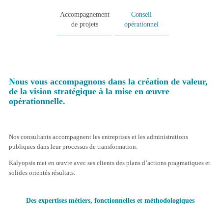
Accompagnement
Conseil
de projets
opérationnel
Gestion
Gestion
es contenus
des risques
Nous vous accompagnons dans la création de valeur,
de la vision stratégique à la mise en œuvre
opérationnelle.
Nos consultants accompagnent les entreprises et les administrations
Gestion
Gestion
des
publiques dans leur processus de transformation.
des coûts
ressources
et des délais
humaines
Kalyopsis met en œuvre avec ses clients des plans d’actions pragmatiques et
solides orientés résultats.
Des expertises métiers, fonctionnelles et méthodologiques
Gestion