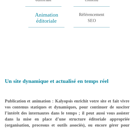
personas
Traductions multilingues.
Animation
Référencement
Guide de bonnes pratiques techniques :
éditoriale
SEO
balise title, méta description, méta
content-language, site map, titre de balise
h1…
Textes, vidéos, photos …
Lettres d’informations internes
Dossiers thématiques
Un site dynamique et actualisé en temps réel
NOS VALEURS
Communiqués de presse
Publication et animation : Kalyopsis enrichit votre site et fait vivre
NOTRE RESEAU DE CONFIANCE
vos contenus statiques et dynamiques, pour continuer de susciter
Actualités
l’intérêt des internautes dans le temps ; il peut aussi vous assister
NOS PROFESSIONNELS
dans la mise en place d’une structure éditoriale appropriée
Comptes rendus d’événements
(organisation, processus et outils associés), ou encore gérer pour
vous tout ou partie de vos processus éditoriaux.
ÉDITORIAL & RÉFÉRENCEMENT WEB