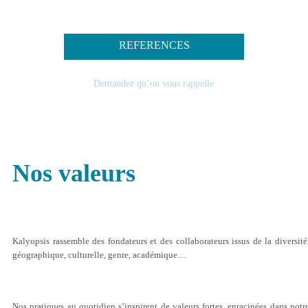
Balisage sémantique des contenus (H1,
H2, H3)
REFERENCES
Balisage des pages produits avec les rich
Demandez qu’on vous rappelle
snippets (microformats)
Liste des mots clés
Reporting et plans d’actions correctifs.
Nos valeurs
Kalyopsis rassemble des fondateurs et des collaborateurs issus de la diversité
géographique, culturelle, genre, académique…
NOS VALEURS
Nos pratiques au quotidien s’inspirent de valeurs fortes, enracinées dans notr