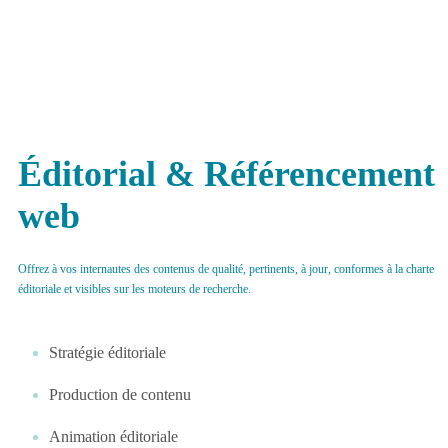
Gestion
de la
de la qualité
communication
Conduite
Schéma
de
directeur
changement
SI
NOS VALEURS
Éditorial & Référencement
NOTRE RESEAU DE CONFIANCE
Pilotage
Optimisation
web
de la
des processus
performance
métiers
NOS PROFESSIONNELS
Offrez à vos internautes des contenus de qualité, pertinents, à jour, conformes à la charte
éditoriale et visibles sur les moteurs de recherche.
Stratégie éditoriale
Production de contenu
Animation éditoriale
NOS VALEURS