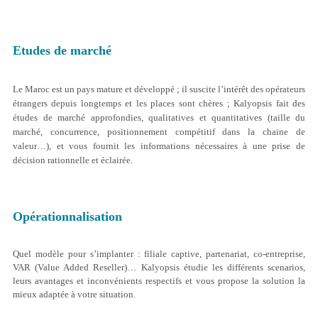
Recherche des mots clés pertinents et intégration
dans la charte éditoriale ;
NOS VALEURS
Etudes de marché
Optimisation éditoriale : choix de titres et insertion
NOTRE RESEAU DE CONFIANCE
des mots clés ;
Le Maroc est un pays mature et développé ; il suscite l’intérêt des opérateurs
NOS PROFESSIONNELS
Référencement annuaires (backlinks) ;
étrangers depuis longtemps et les places sont chères ; Kalyopsis fait des
études de marché approfondies, qualitatives et quantitatives (taille du
Suivi des résultats : positions sur les outils de
marché, concurrence, positionnement compétitif dans la chaine de
recherche (hebdo / mensuel), trafic généré (hebdo /
valeur…), et vous fournit les informations nécessaires à une prise de
mensuel), suivi technique et correction des
décision rationnelle et éclairée.
problèmes SEO.
Opérationnalisation
Quel modèle pour s’implanter : filiale captive, partenariat, co-entreprise,
Pointage d’erreurs 404, liens brisés, pages
VAR (Value Added Reseller)… Kalyopsis étudie les différents scenarios,
sans description, pages sans titres
leurs avantages et inconvénients respectifs et vous propose la solution la
mieux adaptée à votre situation.
Balisage META (Title / Description)