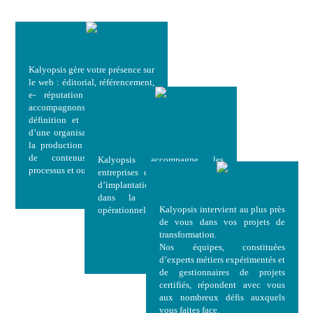
REFERENCEMENT WEB
S'IMPLANTER
AU MAROC
Kalyopsis gère votre présence sur
le web : éditorial, référencement,
e- réputation … Nous vous
accompagnons aussi dans la
définition et la mise en place
CONSEIL &
d’une organisation adaptée pour
ACCOMPAGNEMENT
la production et la publication
de contenus : instances,
Kalyopsis accompagne les
processus et outils.
entreprises dans leur démarche
d’implantation commerciale et
dans la mise en œuvre
Kalyopsis intervient au plus près
opérationnelle de leurs projets.
de vous dans vos projets de
transformation.
Nos équipes, constituées
d’experts métiers expérimentés et
de gestionnaires de projets
certifiés, répondent avec vous
aux nombreux défis auxquels
vous faites face.