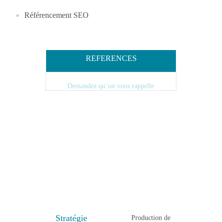
Référencement SEO
NOTRE RESEAU DE CONFIANCE
NOS PROFESSIONNELS
REFERENCES
Demandez qu’on vous rappelle
ÉDITORIAL & RÉFÉRENCEMENT WEB
Stratégie
Production de